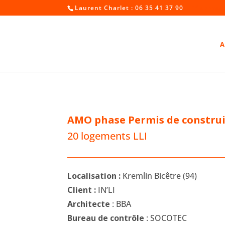
Laurent Charlet : 06 35 41 37 90
contac
A
AMO
phase Permis de constru
20 logements LLI
Localisation :
Kremlin Bicêtre (94)
Client :
IN’LI
Architecte
: BBA
Bureau de contrôle
: SOCOTEC